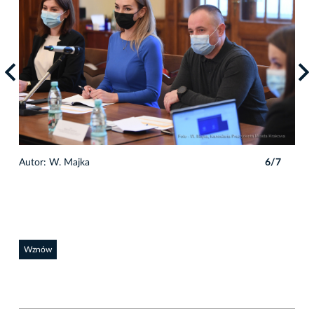
7
Autor: W. Majka
6/7
Auto
Wznów