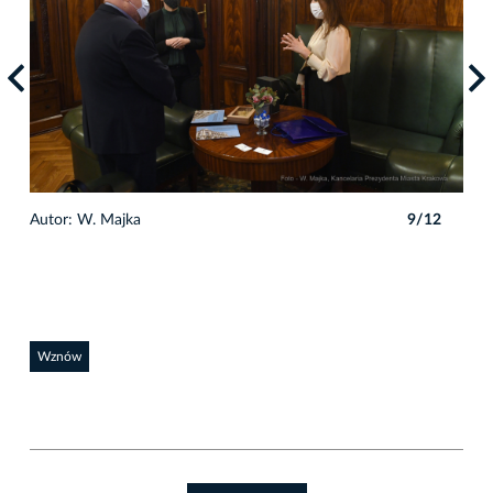
2
Autor: W. Majka
9/12
Auto
Wznów