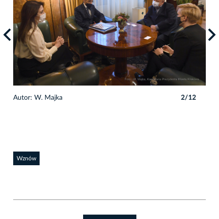
2
Autor: W. Majka
2/12
Auto
Wznów