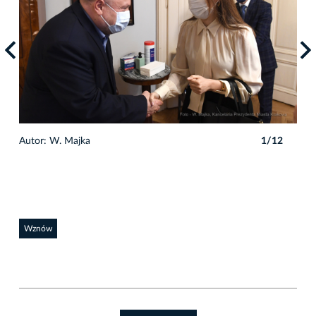
Autor: W. Majka
1/12
Auto
Wznów