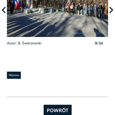
6
Autor: B. Świerzowski
8/26
Auto
Wznów
POWRÓT