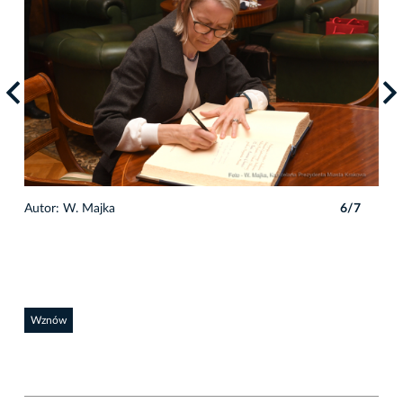
7
Autor: W. Majka
6/7
Auto
Wznów