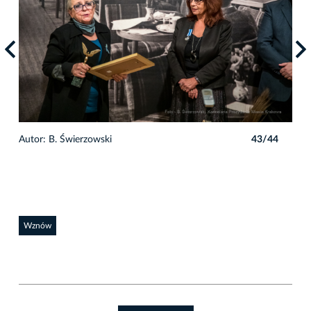
4
Autor: B. Świerzowski
43/44
Auto
Wznów