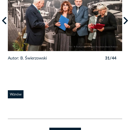
4
Autor: B. Świerzowski
31/44
Auto
Wznów