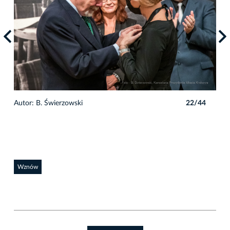
4
Autor: B. Świerzowski
22/44
Auto
Wznów