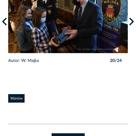
4
Autor: W. Majka
20/24
Auto
Wznów