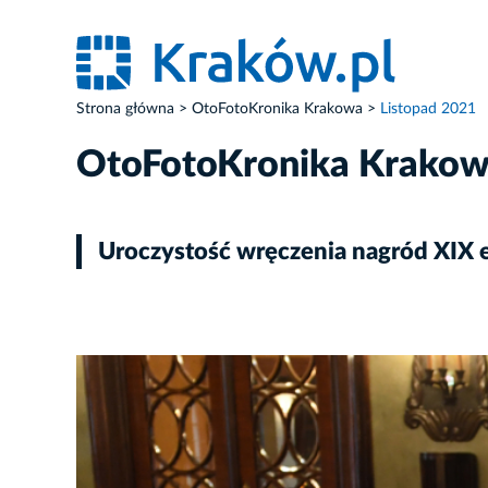
Strona główna
OtoFotoKronika Krakowa
Listopad 2021
OtoFotoKronika Krako
Uroczystość wręczenia nagród XIX e
ZDJĘCIE