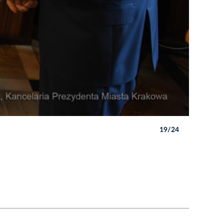
19/24
Autor: W. 