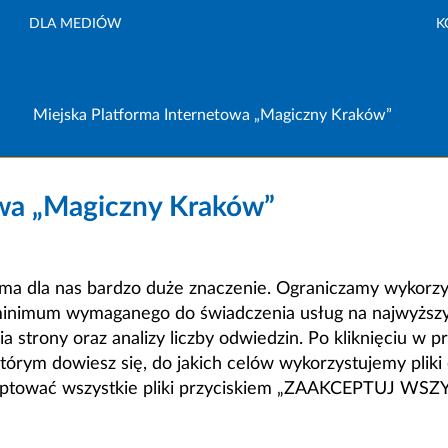
DLA MEDIÓW
K
Miejska Platforma Internetowa „Magiczny Kraków”
owa „Magiczny Kraków”
a dla nas bardzo duże znaczenie. Ograniczamy wykorzyst
minimum wymaganego do świadczenia usług na najwyższym
strony oraz analizy liczby odwiedzin. Po kliknięciu w pr
m dowiesz się, do jakich celów wykorzystujemy pliki c
ceptować wszystkie pliki przyciskiem „ZAAKCEPTUJ WS