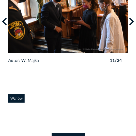
4
Autor: W. Majka
11/24
Auto
Wznów