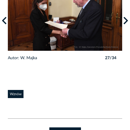
4
Autor: W. Majka
27/34
Auto
Wznów