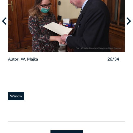
4
Autor: W. Majka
26/34
Auto
Wznów