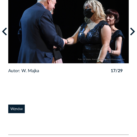
9
Autor: W. Majka
17/29
Auto
Wznów