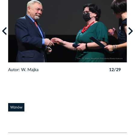
9
Autor: W. Majka
12/29
Auto
Wznów