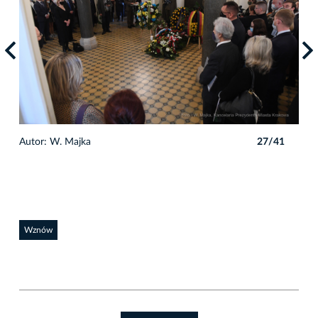
1
Autor: W. Majka
27/41
Auto
Wznów