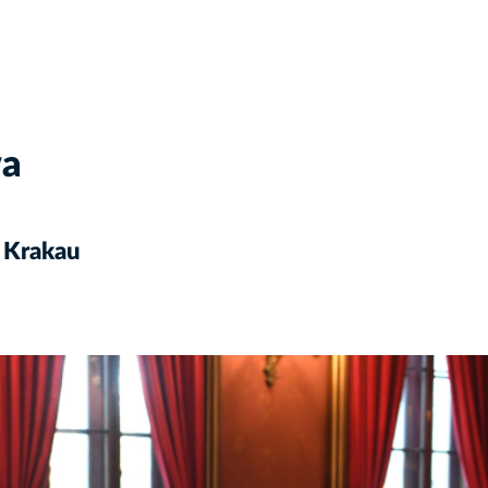
wa
 Krakau