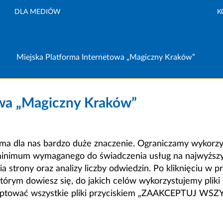
DLA MEDIÓW
K
Miejska Platforma Internetowa „Magiczny Kraków”
owa „Magiczny Kraków”
a dla nas bardzo duże znaczenie. Ograniczamy wykorzyst
minimum wymaganego do świadczenia usług na najwyższym
strony oraz analizy liczby odwiedzin. Po kliknięciu w pr
m dowiesz się, do jakich celów wykorzystujemy pliki c
ceptować wszystkie pliki przyciskiem „ZAAKCEPTUJ WS