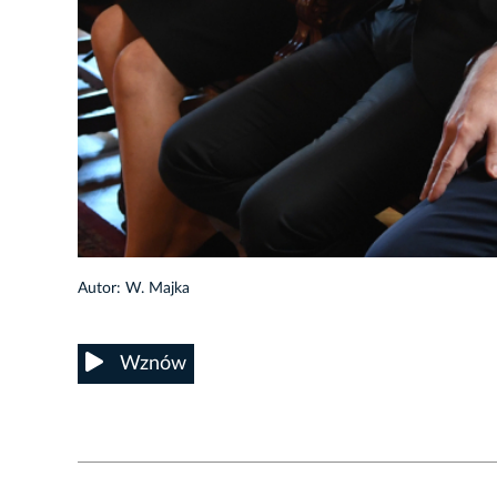
7/41
Autor: W. Majka
Wznów