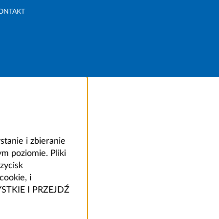
ONTAKT
anie i zbieranie
 poziomie. Pliki
zycisk
ookie, i
ZYSTKIE I PRZEJDŹ