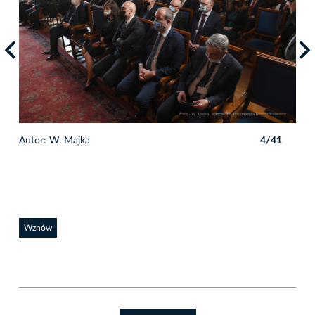
1
Autor: W. Majka
4/41
Auto
Wznów