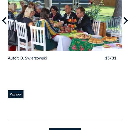
1
Autor: B. Świerzowski
15/31
Auto
Wznów