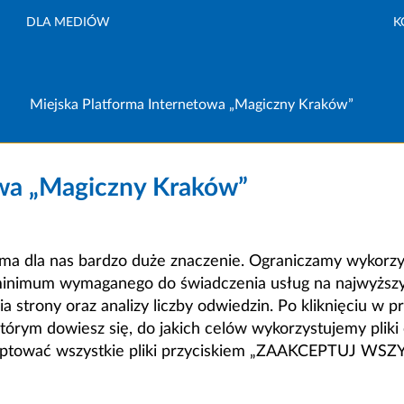
DLA MEDIÓW
K
Miejska Platforma Internetowa „Magiczny Kraków”
owa „Magiczny Kraków”
a dla nas bardzo duże znaczenie. Ograniczamy wykorzyst
minimum wymaganego do świadczenia usług na najwyższym
strony oraz analizy liczby odwiedzin. Po kliknięciu w pr
m dowiesz się, do jakich celów wykorzystujemy pliki c
ceptować wszystkie pliki przyciskiem „ZAAKCEPTUJ WS