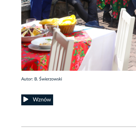
13/31
Autor: B. Świerzowski
Wznów