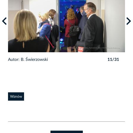
1
Autor: B. Świerzowski
11/31
Auto
Wznów