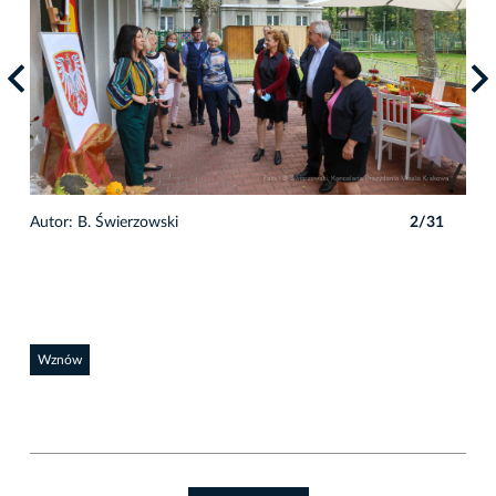
1
Autor: B. Świerzowski
2/31
Auto
Wznów