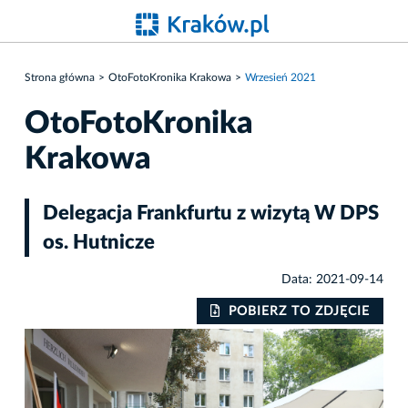
Strona główna
OtoFotoKronika Krakowa
Wrzesień 2021
OtoFotoKronika
Krakowa
Delegacja Frankfurtu z wizytą W DPS
os. Hutnicze
Data: 2021-09-14
IE
POBIERZ TO ZDJĘCIE