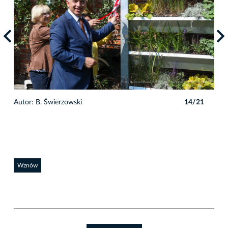
1
Autor: B. Świerzowski
14/21
Auto
Wznów