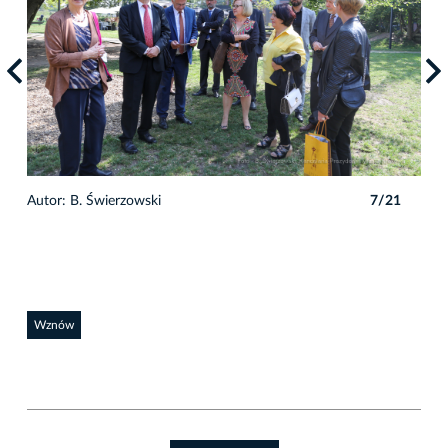
1
Autor: B. Świerzowski
7/21
Auto
Wznów