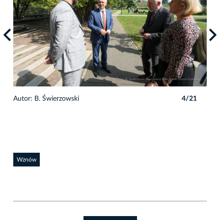
1
Autor: B. Świerzowski
4/21
Auto
Wznów