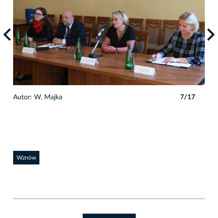
7
Autor: W. Majka
7/17
Auto
Wznów