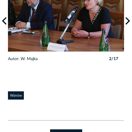
7
Autor: W. Majka
2/17
Auto
Wznów