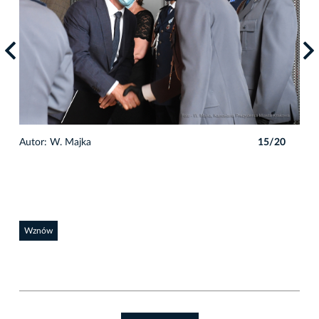
0
Autor: W. Majka
15/20
Auto
Wznów