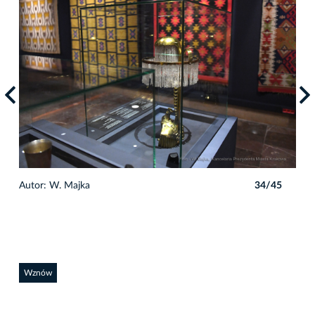
5
Autor: W. Majka
34/45
Auto
Wznów