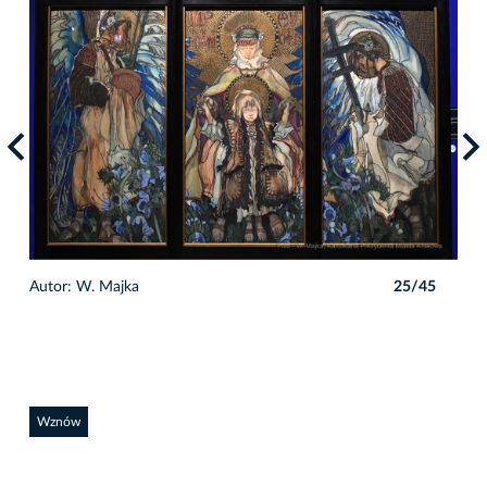
5
Autor: W. Majka
25/45
Auto
Wznów