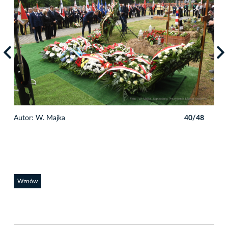
8
Autor: W. Majka
40/48
Auto
Wznów