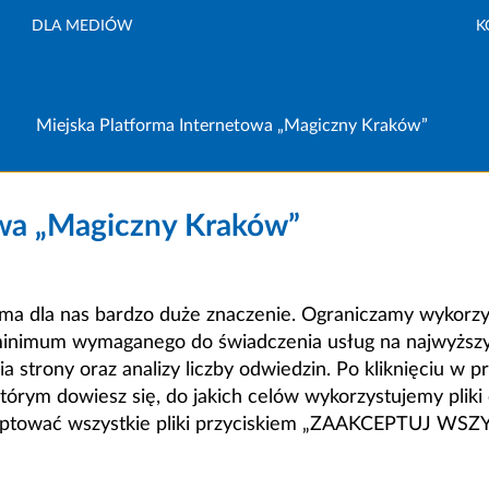
DLA MEDIÓW
K
Miejska Platforma Internetowa „Magiczny Kraków”
owa „Magiczny Kraków”
a dla nas bardzo duże znaczenie. Ograniczamy wykorzyst
minimum wymaganego do świadczenia usług na najwyższym
strony oraz analizy liczby odwiedzin. Po kliknięciu w pr
m dowiesz się, do jakich celów wykorzystujemy pliki c
ceptować wszystkie pliki przyciskiem „ZAAKCEPTUJ WS