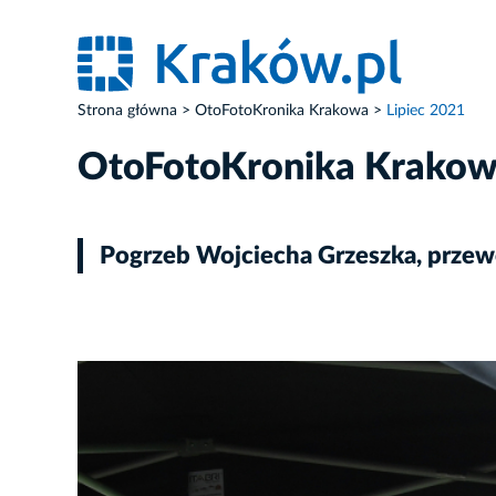
Strona główna
OtoFotoKronika Krakowa
Lipiec 2021
OtoFotoKronika Krako
Pogrzeb Wojciecha Grzeszka, przew
ZDJĘCIE