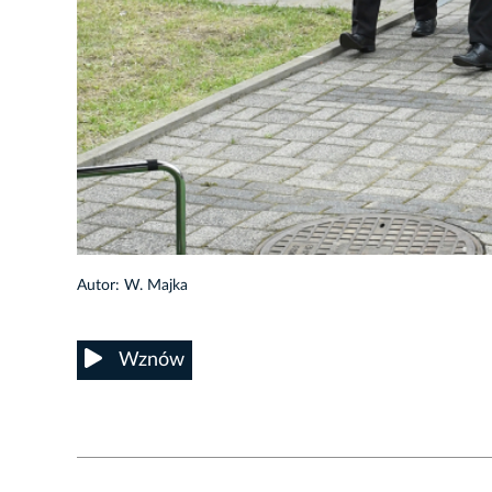
8/48
Autor: W. Majka
Wznów