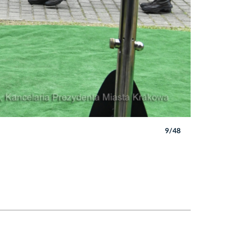
9/48
Autor: W. 