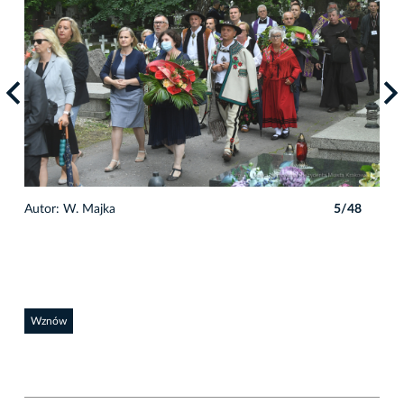
8
Autor: W. Majka
5/48
Auto
Wznów