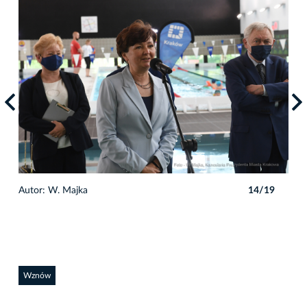
9
Autor: W. Majka
14/19
Auto
Wznów