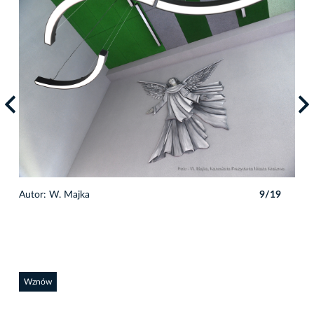
9
Autor: W. Majka
9/19
Auto
Wznów