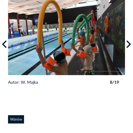
9
Autor: W. Majka
8/19
Auto
Wznów