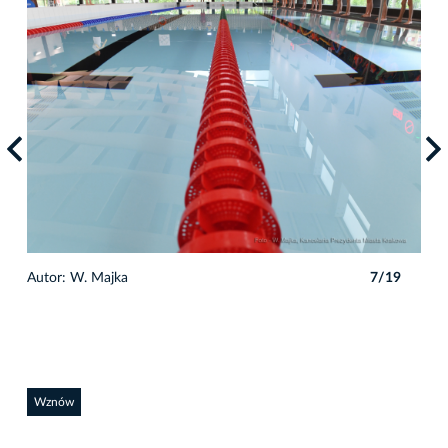
9
Autor: W. Majka
7/19
Auto
Wznów