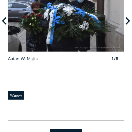
Autor: W. Majka
1/8
Auto
Wznów