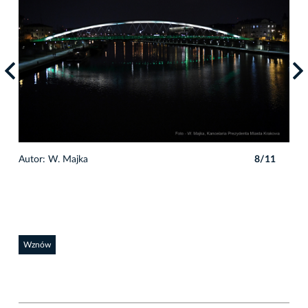
1
Autor: W. Majka
8/11
Auto
Wznów