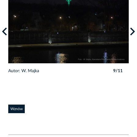
1
Autor: W. Majka
9/11
Auto
Wznów