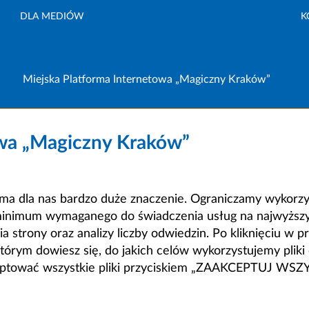
DLA MEDIÓW
K
Miejska Platforma Internetowa „Magiczny Kraków”
owa „Magiczny Kraków”
a dla nas bardzo duże znaczenie. Ograniczamy wykorzyst
minimum wymaganego do świadczenia usług na najwyższym
strony oraz analizy liczby odwiedzin. Po kliknięciu w pr
m dowiesz się, do jakich celów wykorzystujemy pliki c
ceptować wszystkie pliki przyciskiem „ZAAKCEPTUJ WS