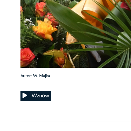
19/22
Autor: W. Majka
Wznów