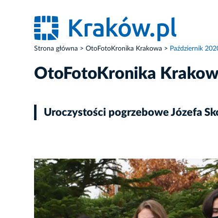
Strona główna
OtoFotoKronika Krakowa
Październik 202
OtoFotoKronika Krako
Uroczystości pogrzebowe Józefa Sk
ZDJĘCIE