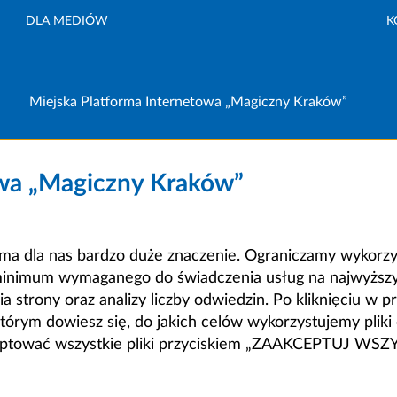
DLA MEDIÓW
K
Miejska Platforma Internetowa „Magiczny Kraków”
owa „Magiczny Kraków”
a dla nas bardzo duże znaczenie. Ograniczamy wykorzyst
minimum wymaganego do świadczenia usług na najwyższym
strony oraz analizy liczby odwiedzin. Po kliknięciu w pr
m dowiesz się, do jakich celów wykorzystujemy pliki c
ceptować wszystkie pliki przyciskiem „ZAAKCEPTUJ WS