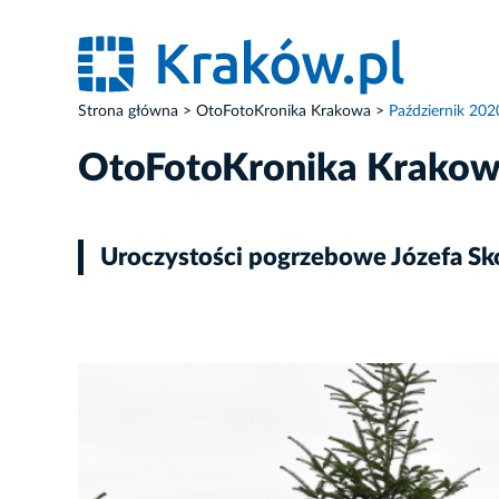
Strona główna
OtoFotoKronika Krakowa
Październik 202
OtoFotoKronika Krako
Uroczystości pogrzebowe Józefa Sk
ZDJĘCIE