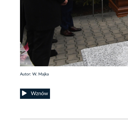
9/22
Autor: W. Majka
Wznów