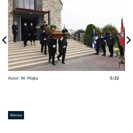
2
Autor: W. Majka
5/22
Auto
Wznów