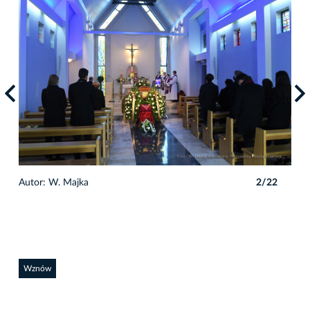
2
Autor: W. Majka
2/22
Auto
Wznów