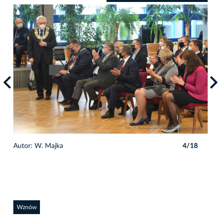
8
Autor: W. Majka
4/18
Auto
Wznów