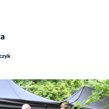
wa
czyk