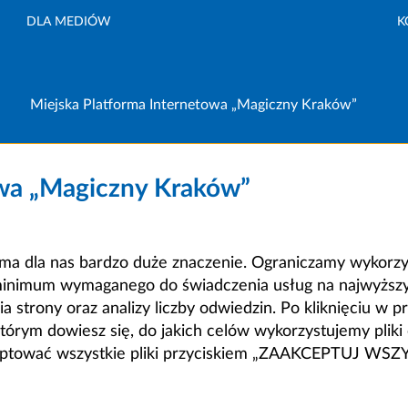
DLA MEDIÓW
K
Miejska Platforma Internetowa „Magiczny Kraków”
owa „Magiczny Kraków”
a dla nas bardzo duże znaczenie. Ograniczamy wykorzyst
minimum wymaganego do świadczenia usług na najwyższym
strony oraz analizy liczby odwiedzin. Po kliknięciu w pr
m dowiesz się, do jakich celów wykorzystujemy pliki c
ceptować wszystkie pliki przyciskiem „ZAAKCEPTUJ WS