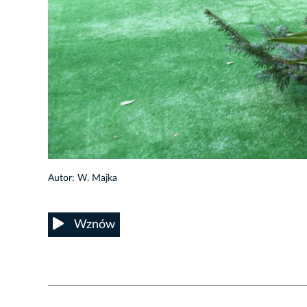
23/29
Autor: W. Majka
Wznów