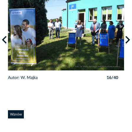
0
Autor: W. Majka
16/40
Auto
Wznów