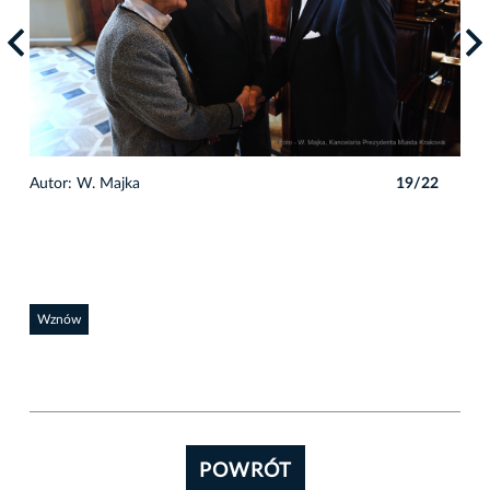
2
Autor: W. Majka
19/22
Auto
Wznów
POWRÓT