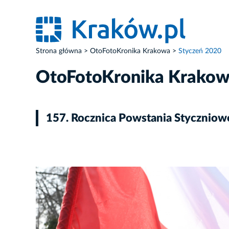
Strona główna
OtoFotoKronika Krakowa
Styczeń 2020
OtoFotoKronika Krako
157. Rocznica Powstania Stycznio
ZDJĘCIE