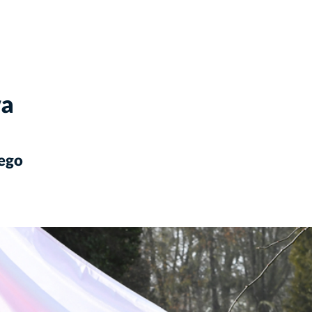
wa
wego