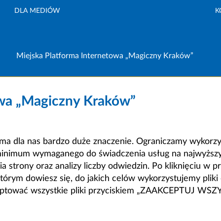
DLA MEDIÓW
K
Miejska Platforma Internetowa „Magiczny Kraków”
owa „Magiczny Kraków”
a dla nas bardzo duże znaczenie. Ograniczamy wykorzyst
minimum wymaganego do świadczenia usług na najwyższym
strony oraz analizy liczby odwiedzin. Po kliknięciu w pr
m dowiesz się, do jakich celów wykorzystujemy pliki c
ceptować wszystkie pliki przyciskiem „ZAAKCEPTUJ WS