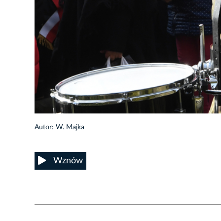
10/31
Autor: W. Majka
Wznów